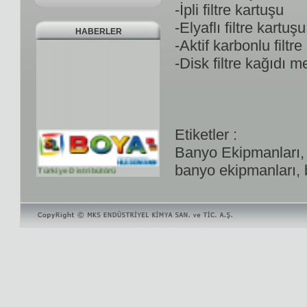
-İpli filtre kartuşu
-Elyaflı filtre kartuşu
HABERLER
-Aktif karbonlu filtre
-Disk filtre kağıdı m
Etiketler :
Banyo Ekipmanları, 
banyo ekipmanları, 
Türkiye Distribütörü
Türkiye Distribütörü
Laboratuarımız
Pilot kaplama tesisi, Gelişmiş
Hullcell sistemi, XR cihazı,