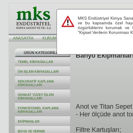
s
MKS Endüstriyel Kimya Sanayi
see.live.believe
see.live.believe
ve bu kapsamda özel hayatı
özgürlüklerini korumak ve 
"Kişisel Verilerin Korunması K
ANASAYFA
KURUMSAL
HİZMETLERİMİZ
TEKNİK Bİ
ÜRÜN KATEGORİLERİ
Banyo Ekipmanlar
TEMEL KİMYASALLAR
ÖN İŞLEM KİMYASALLARI
DEKORATİF KAPLAMA
KİMYASALLARI
SONKAT YÜZEY İŞLEM
KİMYASALLARI
Anot ve Titan Sepet 
FONKSİYONEL KAPLAMA
KİMYASALLARI
- Her ölçüde anot to
EKİPMANLAR
Filtre Kartuşları;
BOYA VE VERNİK