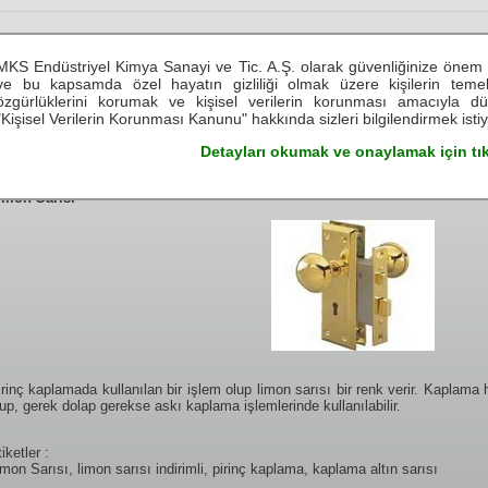
see.live.believe
MKS Endüstriyel Kimya Sanayi ve Tic. A.Ş. olarak güvenliğinize önem 
see.live.believe
see.live.believe
see.live.believe
see.live.b
ve bu kapsamda özel hayatın gizliliği olmak üzere kişilerin tem
özgürlüklerini korumak ve kişisel verilerin korunması amacıyla d
"Kişisel Verilerin Korunması Kanunu" hakkında sizleri bilgilendirmek isti
ZMETLERİMİZ
TEKNİK BİLGİLER
TEMSİLCİLİKLER
KARİYER
Detayları okumak ve onaylamak için tık
imon Sarısı
irinç kaplamada kullanılan bir işlem olup limon sarısı bir renk verir. Kaplama 
lup, gerek dolap gerekse askı kaplama işlemlerinde kullanılabilir.
iketler :
imon Sarısı, limon sarısı indirimli, pirinç kaplama, kaplama altın sarısı