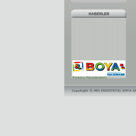
HABERLER
Türkiye Distribütörü
Türkiye Distribütörü
Laboratuarımız
Pilot kaplama tesisi, Gelişmiş