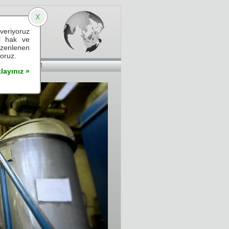
veriyoruz
elieve
el hak ve
üzenlenen
yoruz.
İLETİŞİM
layınız »