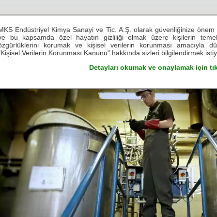
see.live.believe
MKS Endüstriyel Kimya Sanayi ve Tic. A.Ş. olarak güvenliğinize önem 
see.live.believe
see.live.believe
see.live.believe
see.live.b
ve bu kapsamda özel hayatın gizliliği olmak üzere kişilerin tem
özgürlüklerini korumak ve kişisel verilerin korunması amacıyla d
"Kişisel Verilerin Korunması Kanunu" hakkında sizleri bilgilendirmek isti
ZMETLERİMİZ
TEKNİK BİLGİLER
TEMSİLCİLİKLER
KARİYER
Detayları okumak ve onaylamak için tık