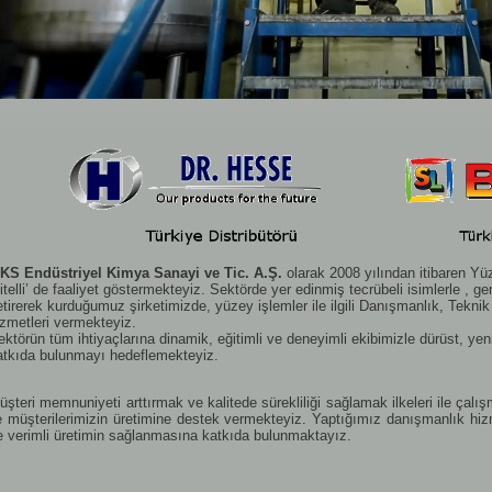
KS Endüstriyel Kimya Sanayi ve Tic. A.Ş.
olarak 2008 yılından itibaren Yü
kitelli’ de faaliyet göstermekteyiz. Sektörde yer edinmiş tecrübeli isimlerle , ge
etirerek kurduğumuz şirketimizde, yüzey işlemler ile ilgili Danışmanlık, Tekni
izmetleri vermekteyiz.
ektörün tüm ihtiyaçlarına dinamik, eğitimli ve deneyimli ekibimizle dürüst, yeni
atkıda bulunmayı hedeflemekteyiz.
üşteri memnuniyeti arttırmak ve kalitede sürekliliği sağlamak ilkeleri ile çal
le müşterilerimizin üretimine destek vermekteyiz. Yaptığımız danışmanlık hizme
e verimli üretimin sağlanmasına katkıda bulunmaktayız.