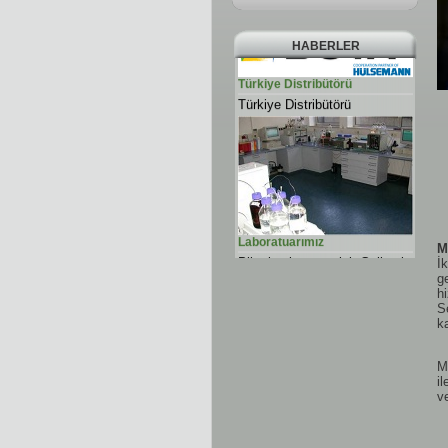
HABERLER
Türkiye Distribütörü
Türkiye Distribütörü
Laboratuarımız
M
Pilot kaplama tesisi, Gelişmiş
İ
Hullcell sistemi, XR cihazı,
g
Tuz testi , iklimlendirme
h
kabini ve diğer ekipmanlarla
S
güçlü bir laboratuar kurduk.
k
M
i
Sektördeyiz
v
Geniş ürün yelpazemiz ile
yeni yerimizde
hizmetinizdeyiz.