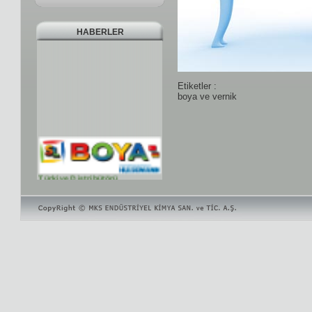
HABERLER
Etiketler :
boya ve vernik
Türkiye Distribütörü
Türkiye Distribütörü
Laboratuarımız
Pilot kaplama tesisi, Gelişmiş
Hullcell sistemi, XR cihazı,