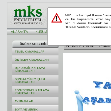
s
MKS Endüstriyel Kimya Sanayi
see.live.believe
see.live.believe
ve bu kapsamda özel hayatı
özgürlüklerini korumak ve 
"Kişisel Verilerin Korunması K
ANASAYFA
KURUMSAL
HİZMETLERİMİZ
TEKNİK Bİ
Alt Kategoriler
ÜRÜN KATEGORİLERİ
EPOKSİ BOYALAR
VERNİK
TEMEL KİMYASALLAR
ÖN İŞLEM KİMYASALLARI
DEKORATİF KAPLAMA
KİMYASALLARI
SONKAT YÜZEY İŞLEM
KİMYASALLARI
FONKSİYONEL KAPLAMA
KİMYASALLARI
EKİPMANLAR
BOYA VE VERNİK