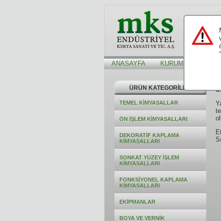
ANASAYFA
KURUMSAL
Hİ
ÜRÜN KATEGORİLERİ
S
TEMEL KİMYASALLAR
Y
t
o
ÖN İŞLEM KİMYASALLARI
Et
DEKORATİF KAPLAMA
S
KİMYASALLARI
SONKAT YÜZEY İŞLEM
KİMYASALLARI
FONKSİYONEL KAPLAMA
KİMYASALLARI
EKİPMANLAR
BOYA VE VERNİK