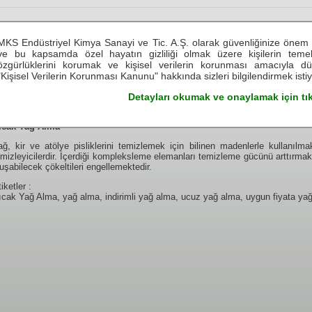
see.live.believe
MKS Endüstriyel Kimya Sanayi ve Tic. A.Ş. olarak güvenliğinize önem 
see.live.believe
see.live.believe
see.live.believe
see.live.b
ve bu kapsamda özel hayatın gizliliği olmak üzere kişilerin tem
özgürlüklerini korumak ve kişisel verilerin korunması amacıyla d
"Kişisel Verilerin Korunması Kanunu" hakkında sizleri bilgilendirmek isti
ZMETLERİMİZ
TEKNİK BİLGİLER
TEMSİLCİLİKLER
KARİYER
Detayları okumak ve onaylamak için tık
ıcak Yağ Alma
ağ, kir ve atölye pisliklerini temizlemek için bilinen madenlerle kullanılm
emizleyicilerdir. İçerdiği kompleksleme elemanları temizleme gücünü arttırmak
luşabilecek çökeltileri engellemektedir.
iketler :
ıcak Yağ Alma, yağ alma, indirimli yağ alma, ucuz yağ alma, uygun fiyata ya