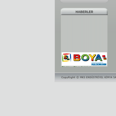
HABERLER
Türkiye Distribütörü
Türkiye Distribütörü
Laboratuarımız
Pilot kaplama tesisi, Gelişmiş