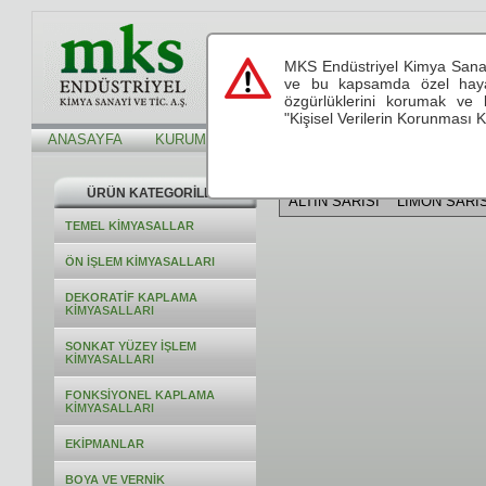
s
MKS Endüstriyel Kimya Sanayi
see.live.believe
see.live.believe
ve bu kapsamda özel hayatı
özgürlüklerini korumak ve 
"Kişisel Verilerin Korunması K
ANASAYFA
KURUMSAL
HİZMETLERİMİZ
TEKNİK Bİ
Alt Kategoriler
ÜRÜN KATEGORİLERİ
ALTIN SARISI
LİMON SARIS
TEMEL KİMYASALLAR
ÖN İŞLEM KİMYASALLARI
DEKORATİF KAPLAMA
KİMYASALLARI
SONKAT YÜZEY İŞLEM
KİMYASALLARI
FONKSİYONEL KAPLAMA
KİMYASALLARI
EKİPMANLAR
BOYA VE VERNİK