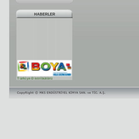
HABERLER
Türkiye Distribütörü
Türkiye Distribütörü
Laboratuarımız
Pilot kaplama tesisi, Gelişmiş
Hullcell sistemi, XR cihazı,